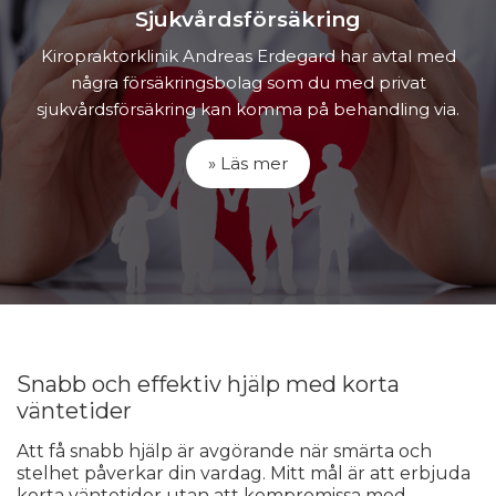
Sjukvårdsförsäkring
Kiropraktorklinik Andreas Erdegard har avtal med
några försäkringsbolag som du med privat
sjukvårdsförsäkring kan komma på behandling via.
» Läs mer
Snabb och effektiv hjälp med korta
väntetider
Att få snabb hjälp är avgörande när smärta och
stelhet påverkar din vardag. Mitt mål är att erbjuda
korta väntetider utan att kompromissa med