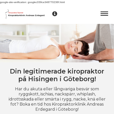
google-site-verification: googlec039ce348770236f.html
Toggle
navigati
Din legitimerade kiropraktor
på Hisingen i Göteborg!
Har du akuta eller långvariga besvär som
ryggskott, ischias, nackspärr, whiplash,
idrottsskada eller smärta i rygg, nacke, knä eller
fot? Boka en tid hos Kiropraktorklinik Andreas
Erdegard i Göteborg!