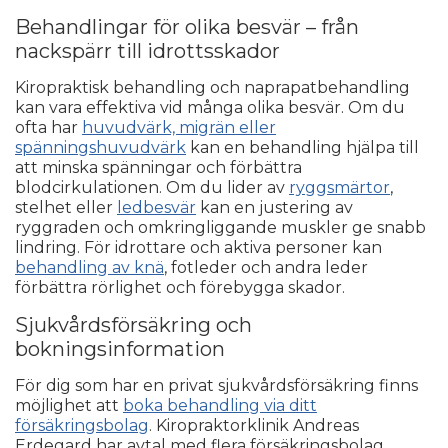
Behandlingar för olika besvär – från
nackspärr till idrottsskador
Kiropraktisk behandling och naprapatbehandling
kan vara effektiva vid många olika besvär. Om du
ofta har
huvudvärk, migrän eller
spänningshuvudvärk
kan en behandling hjälpa till
att minska spänningar och förbättra
blodcirkulationen. Om du lider av
ryggsmärtor
,
stelhet eller
ledbesvär
kan en justering av
ryggraden och omkringliggande muskler ge snabb
lindring. För idrottare och aktiva personer kan
behandling av knä
, fotleder och andra leder
förbättra rörlighet och förebygga skador.
Sjukvårdsförsäkring och
bokningsinformation
För dig som har en privat sjukvårdsförsäkring finns
möjlighet att
boka behandling via ditt
försäkringsbolag
. Kiropraktorklinik Andreas
Erdegard har avtal med flera försäkringsbolag,